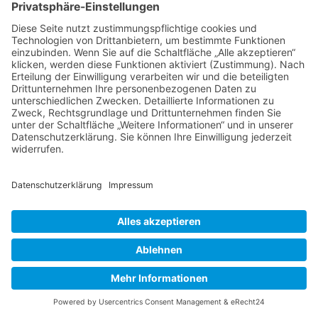
Seit Jahren schreibt sie Bühnenstücke für
Sopran/ für Sopran und Tenor/ und auch für
große Besetzung, bei denen sie Regie führt.
Zahlreiche CD-Einspielungen und TV-
Auftritte runden ihre Vielseitigkeit ab, denn
gesanglich erstreckt sich ihr Repertoire von
Oper/Operette, Kunstlied, Oratorium,
Musical bis Jazz. Aufgrund ihres breiten
Stimmumfangs und verschiedener
Stimmfarben hat sie viel Spaß und
Erfahrung in jeder Art von Musik. Sie leitet
ein eigenes Gesangsstudio (Workshops in
Oper/Operette/Musical/Jazz/Schauspiel) mit
eigenen Konzerten und Shows. Als
Stimmbildnerin und Gesangspädagogin ist
sie am Staatstheater (Kinderopernchor), an
der FAU Erlangen, Abteilung
Universitätsmusik sowie am Neuen
Gymnasium Nürnberg (Stimmbildung großer
Chor und Unterstufenchorleitung) begeistert