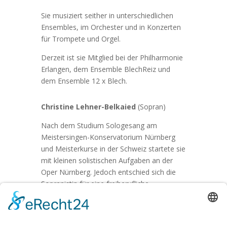
Sie musiziert seither in unterschiedlichen
Ensembles, im Orchester und in Konzerten
für Trompete und Orgel.
Derzeit ist sie Mitglied bei der Philharmonie
Erlangen, dem Ensemble BlechReiz und
dem Ensemble 12 x Blech.
Christine Lehner-Belkaied
(Sopran)
Nach dem Studium Sologesang am
Meistersingen-Konservatorium Nürnberg
und Meisterkurse in der Schweiz startete sie
mit kleinen solistischen Aufgaben an der
Oper Nürnberg. Jedoch entschied sich die
Sopranistin für eine freiberufliche
Sängerkarriere. Sie ist als Konzertsängerin
(USA, England, Mazedonien, Ungarn,
Rumänien und natürlich Deutschland) tätig.