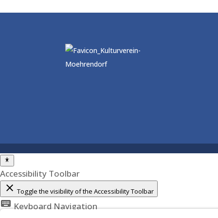
Accessibility Toolbar
close
Toggle the visibility of the Accessibility Toolbar
keyboard
Keyboard Navigation