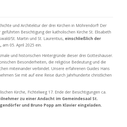
hichte und Architektur der drei Kirchen in Möhrendorf! Der
er geführten Besichtigung der katholischen Kirche St. Elisabeth
swald/St. Martin und St. Laurentius,
einschließlich der
,
am 05. April 2025 ein.
kmale und historischen Hintergründe dieser drei Gotteshäuser.
tonischen Besonderheiten, die religiöse Bedeutung und die
rchen miteinander verbindet. Unsere erfahrenen Guides Hans
men Sie mit auf eine Reise durch Jahrhunderte christlichen
lischen Kirche, Fichtelweg 17. Ende der Besichtigungen ca.
eilnehmer zu einer Andacht im Gemeindesaal St.
ogendörfer und Bruno Popp am Klavier eingeladen.