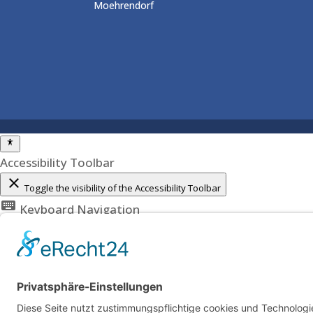
Accessibility Toolbar
close
Toggle the visibility of the Accessibility Toolbar
keyboard
Keyboard Navigation
visibility_off
Disable Animations
nights_stay
Contrast
format_size
Increase Text
text_fields
Decrease Text